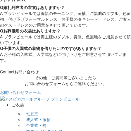
Q
婚礼列席者の衣裳はありますか？
A
ブランピュールでは両親のモーニング、留袖、ご親戚のダブル、色留
袖、付け下げフォーマルドレス、お子様のタキシード、ドレス、ご友人
のゲストドレスのご用意をさせて頂いています。
Q
お葬儀用の衣裳はありますか？
A
ブランピュールでは喪主様のダブル、喪服、色無地をご用意させて頂
いています。
Q
子供の入園式の着物を借りたいのですがありますか？
A
お子様の入園式、入学式などに付け下げをご用意させて頂いていま
す。
Contact
お問い合わせ
その他、ご質問等ございましたら
お問い合わせフォームからご連絡ください。
お問い合わせフォーム
ご衣裳
-
七五三
-
成人式・振袖
-
卒業式・袴
-
ウエディングドレス