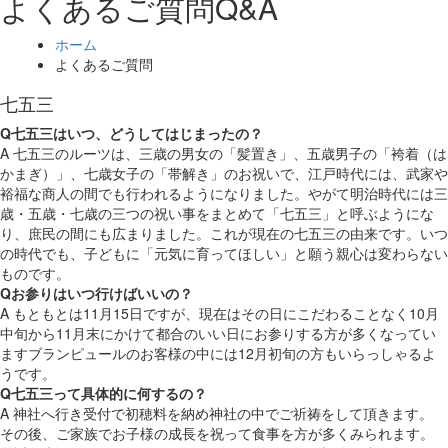
よくあるご質問
Q&A
ホーム
よくあるご質問
七五三
Q
七五三はいつ、どうしてはじまったの？
A
七五三のルーツは、三歳の男女の「髪置き」、五歳男子の「袴着（は
かまぎ）」、七歳女子の「帯解き」のお祝いで、江戸時代には、武家や
裕福な商人の間でも行われるようになりました。やがて明治時代には三
歳・五歳・七歳の三つの祝い事をまとめて「七五三」と呼ぶようにな
り、庶民の間にも広まりました。これが現在の七五三の由来です。いつ
の時代でも、子どもに「元気に育ってほしい」と願う親心は変わらない
ものです。
Q
お参りはいつ行けばいいの？
A
もともとは11月15日ですが、現在はその日にこだわることなく10月
中旬から11月末にかけて都合のいい日にお参りする方が多くなってい
ますブランピュールのお客様の中には12月初旬の方もいらっしゃるよ
うです。
Q
七五三って具体的に何するの？
A
神社へ行き受付で初穂料を納め神社の中でご祈祷をして頂きます。
その後、ご家族でお子様の成長を祝って食事を方が多くみられます。