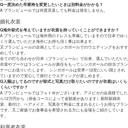
Q
一度決めた卒業袴を変更したいときは別料金がかかる？
A
ブランピュールでは何度見直しても料金は発生しません。
婚礼衣裳
Q
海外挙式を考えていますが衣裳を持っていくことができますか？
A
ブランピュールでは海外用のドレスも準備していますので日本でゆっ
くり選んでいただき海外にお持ち頂く事は出来ます。
又ブランピュールの企画としてシンガポールでのウエディングをおすす
めしています。
全ての打ち合わせが日本（ブランピュール）で出来、選んでいただいた
衣裳やブーケはランピュールが責任をもってシンガポールの担当プラン
ナーにお送りいたします。 シンガポールは世界一治安にいい国とされ
ていますので安心して旅行とウエディングが楽しめます。
Q
入籍はしてるのですが挙式と写真だけ取りたいのですが衣裳はいくら
くらいですか？
A
ブランピュールではフォトＷがございます。アスピカの会員様でした
ら12万円から（掛金コースによって金額差があります）新郎新婦衣
裳、着付け、ヘアメイク、写真全て料金に含まれるというお得なプラン
です。又ご家族でお食事会を希望される方にも会場をご紹介していま
す。
列席者衣裳