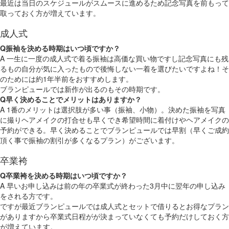
最近は当日のスケジュールがスムースに進めるため記念写真を前もって
取っておく方が増えています。
成人式
Q
振袖を決める時期はいつ頃ですか？
A
一生に一度の成人式で着る振袖は高価な買い物ですし記念写真にも残
るもの自分が気に入ったもので後悔しない一着を選びたいですよね！そ
のためには約1年半前をおすすめします。
ブランピュールでは新作が出るのもその時期です。
Q
早く決めることでメリットはありますか？
A
1番のメリットは選択肢が多い事（振袖、小物）。決めた振袖を写真
に撮りヘアメイクの打合せも早くでき希望時間に着付けやヘアメイクの
予約ができる。早く決めることでブランピュールでは早割（早くご成約
頂く事で振袖の割引が多くなるプラン）がございます。
卒業袴
Q
卒業袴を決める時期はいつ頃ですか？
A
早いお申し込みは前の年の卒業式が終わった3月中に翌年の申し込み
をされる方です。
ですが最近ブランピュールでは成人式とセットで借りるとお得なプラン
がありますから卒業式日程がが決まっていなくても予約だけしておく方
が増えています。