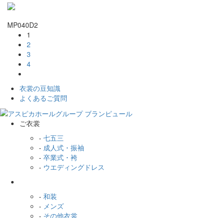
MP040D2
1
2
3
4
衣裳の豆知識
よくあるご質問
ご衣裳
-
七五三
-
成人式・振袖
-
卒業式・袴
-
ウエディングドレス
-
和装
-
メンズ
-
その他衣裳